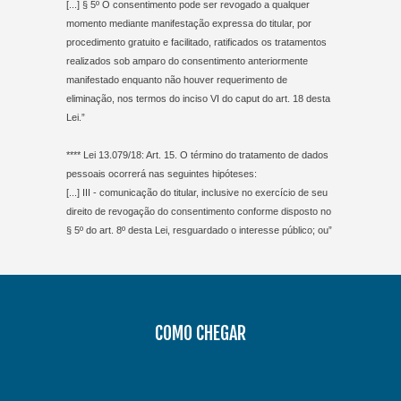
[...] § 5º O consentimento pode ser revogado a qualquer
momento mediante manifestação expressa do titular, por
procedimento gratuito e facilitado, ratificados os tratamentos
realizados sob amparo do consentimento anteriormente
manifestado enquanto não houver requerimento de
eliminação, nos termos do inciso VI do caput do art. 18 desta
Lei.”
**** Lei 13.079/18: Art. 15. O término do tratamento de dados
pessoais ocorrerá nas seguintes hipóteses:
[...] III - comunicação do titular, inclusive no exercício de seu
direito de revogação do consentimento conforme disposto no
§ 5º do art. 8º desta Lei, resguardado o interesse público; ou”
COMO CHEGAR