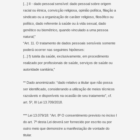
[...] II - dado pessoal sensível: dado pessoal sobre origem
racial ou étnica, convicção religiosa, opinião política, filiação a
sindicato ou a organização de caráter religioso, filosófico ou
político, dado referente à saúde ou à vida sexual, dado
genético ou biométrico, quando vinculado a uma pessoa
natural;”
“Art. 11. O tratamento de dados pessoais sensíveis somente
poderá ocorrer nas seguintes hipóteses:
[...] f) tutela da saúde, exclusivamente, em procedimento
realizado por profissionais de saúde, serviços de saúde ou
autoridade sanitária;”
** Dado anonimizado: “dado relativo a titular que não possa
ser identificado, considerando a utilização de meios técnicos
razoáveis e disponíveis na ocasião de seu tratamento”, cf.
art. 5º, III Lei 13.709/2018.
*** Lei 13.079/18: “Art. 8º O consentimento previsto no inciso I
do art. 7º desta Lei deverá ser fornecido por escrito ou por
outro meio que demonstre a manifestação de vontade do
titular.