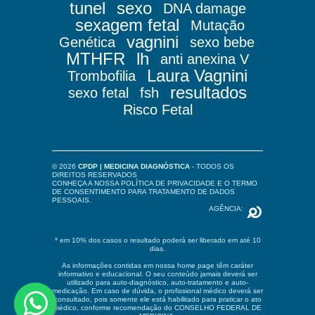
tunel
sexo
DNA damage
sexagem fetal
Mutação
vagnini
Genética
sexo bebe
MTHFR
lh
anti anexina V
Laura Vagnini
Trombofilia
resultados
sexo fetal
fsh
Risco Fetal
© 2026
CPDP | MEDICINA DIAGNÓSTICA
- TODOS OS
DIREITOS RESERVADOS
CONHEÇA A NOSSA
POLÍTICA DE PRIVACIDADE
E O
TERMO
DE CONSENTIMENTO PARA TRATAMENTO DE DADOS
PESSOAIS
.
AGÊNCIA:
* em 10% dos casos o resultado poderá ser liberado em até 10
dias.
As informações contidas em nossa home page têm caráter
informativo e educacional. O seu conteúdo jamais deverá ser
utilizado para auto-diagnóstico, auto-tratamento e auto-
medicação. Em caso de dúvida, o profissional médico deverá ser
consultado, pois somente ele está habilitado para praticar o ato
médico, conforme recomendação do CONSELHO FEDERAL DE