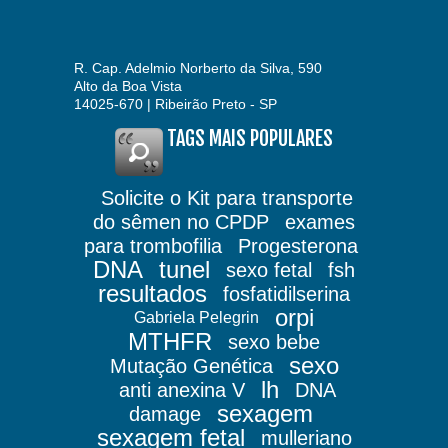
R. Cap. Adelmio Norberto da Silva, 590
Alto da Boa Vista
14025-670 | Ribeirão Preto - SP
TAGS MAIS POPULARES
Solicite o Kit para transporte
do sêmen no CPDP
exames
para trombofilia
Progesterona
DNA
tunel
sexo fetal
fsh
resultados
fosfatidilserina
orpi
Gabriela Pelegrin
MTHFR
sexo bebe
sexo
Mutação Genética
lh
anti anexina V
DNA
sexagem
damage
sexagem fetal
mulleriano