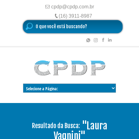
cpdp@cpdp.com.br
(16) 3911-8987
"Laura
Resultado da Busca:
Vagnini"