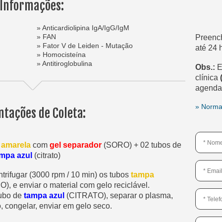
Informações:
» Anticardiolipina IgA/IgG/IgM
» FAN
Preenc
» Fator V de Leiden - Mutação
até 24 
» Homocisteína
» Antitiroglobulina
Obs.:
E
clínica
agenda
» Norma
ntações de Coleta:
 amarela
com
gel separador
(SORO) + 02 tubos de
mpa azul
(citrato)
trifugar (3000 rpm / 10 min) os tubos
tampa
), e enviar o material com gelo reciclável.
tubo de
tampa azul
(CITRATO), separar o plasma,
o, congelar, enviar em gelo seco.