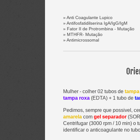
» Anti Coagulante Lupico
» Antifosfatidilserina IgA/IgG/IgM
» Fator II de Protrombina - Mutação
» MTHFR- Mutação
» Antimicrossomal
Orie
Mulher - colher 02 tubos de
tampa
tampa roxa
(EDTA) + 1 tubo de
ta
Pedimos, sempre que possivel, cen
amarela
com
gel separador
(SORO
Centrifugar (3000 rpm / 10 min) o 
identificar o anticoagulante no tub