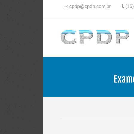
cpdp@cpdp.com.br
(16
Exame