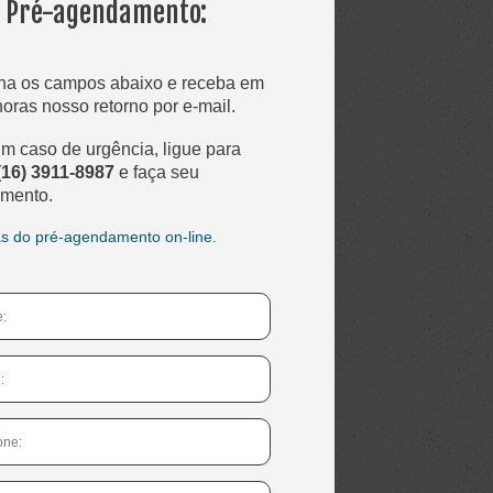
Pré-agendamento:
ha os campos abaixo e receba em
horas nosso retorno por e-mail.
m caso de urgência, ligue para
(16) 3911-8987
e faça seu
mento.
s do pré-agendamento on-line.
*Este não é um nome válido.
*Este campo é obrigatório.
*Este não é um e-mail válido.
*Este campo é obrigatório.
*Este não é um telefone válido.
*Este campo é obrigatório.
*Esta não é uma data válida.
*Este campo é obrigatório.