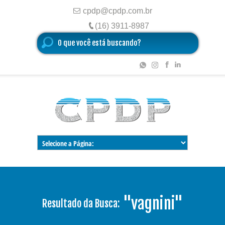
cpdp@cpdp.com.br
(16) 3911-8987
"vagnini"
Resultado da Busca: