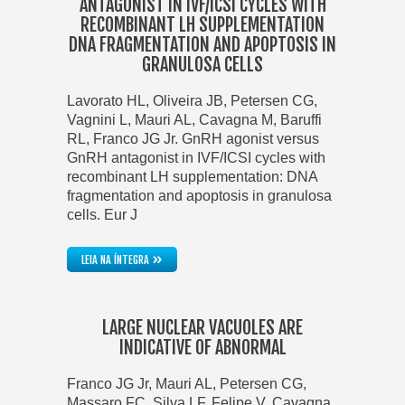
ANTAGONIST IN IVF/ICSI CYCLES WITH
RECOMBINANT LH SUPPLEMENTATION
DNA FRAGMENTATION AND APOPTOSIS IN
GRANULOSA CELLS
Lavorato HL, Oliveira JB, Petersen CG,
Vagnini L, Mauri AL, Cavagna M, Baruffi
RL, Franco JG Jr. GnRH agonist versus
GnRH antagonist in IVF/ICSI cycles with
recombinant LH supplementation: DNA
fragmentation and apoptosis in granulosa
cells. Eur J
»
LEIA NA ÍNTEGRA
LARGE NUCLEAR VACUOLES ARE
INDICATIVE OF ABNORMAL
Franco JG Jr, Mauri AL, Petersen CG,
Massaro FC, Silva LF, Felipe V, Cavagna