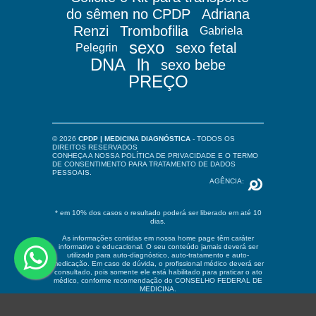
do sêmen no CPDP
Adriana
Renzi
Trombofilia
Gabriela
sexo
sexo fetal
Pelegrin
DNA
lh
sexo bebe
PREÇO
© 2026
CPDP | MEDICINA DIAGNÓSTICA
- TODOS OS
DIREITOS RESERVADOS
CONHEÇA A NOSSA
POLÍTICA DE PRIVACIDADE
E O
TERMO
DE CONSENTIMENTO PARA TRATAMENTO DE DADOS
PESSOAIS
.
AGÊNCIA:
* em 10% dos casos o resultado poderá ser liberado em até 10
dias.
As informações contidas em nossa home page têm caráter
informativo e educacional. O seu conteúdo jamais deverá ser
utilizado para auto-diagnóstico, auto-tratamento e auto-
medicação. Em caso de dúvida, o profissional médico deverá ser
consultado, pois somente ele está habilitado para praticar o ato
médico, conforme recomendação do CONSELHO FEDERAL DE
MEDICINA.