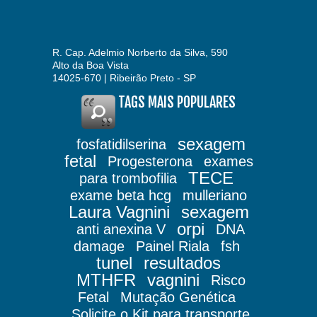
R. Cap. Adelmio Norberto da Silva, 590
Alto da Boa Vista
14025-670 | Ribeirão Preto - SP
TAGS MAIS POPULARES
sexagem
fosfatidilserina
fetal
Progesterona
exames
TECE
para trombofilia
exame beta hcg
mulleriano
Laura Vagnini
sexagem
orpi
anti anexina V
DNA
damage
Painel Riala
fsh
tunel
resultados
MTHFR
vagnini
Risco
Fetal
Mutação Genética
Solicite o Kit para transporte