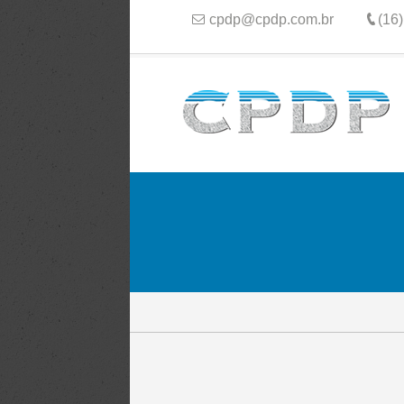
cpdp@cpdp.com.br
(16