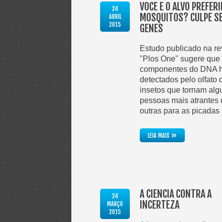
VOCÊ É O ALVO PREFER
24
MOSQUITOS? CULPE S
ABRIL
2015
GENES
Estudo publicado na re
"Plos One" sugere que
componentes do DNA 
detectados pelo olfato 
insetos que tornam al
pessoas mais atrantes
outras para as picadas
»
LEIA MAIS
A CIÊNCIA CONTRA A
24
INCERTEZA
MARÇO
2015