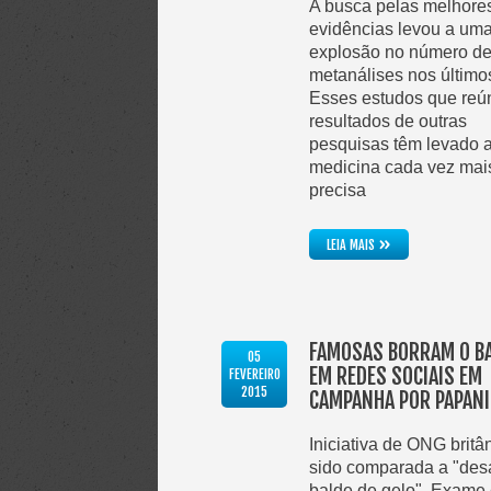
A busca pelas melhore
evidências levou a um
explosão no número d
metanálises nos último
Esses estudos que re
resultados de outras
pesquisas têm levado 
medicina cada vez mai
precisa
»
LEIA MAIS
FAMOSAS BORRAM O B
05
EM REDES SOCIAIS EM
FEVEREIRO
2015
CAMPANHA POR PAPAN
Iniciativa de ONG britâ
sido comparada a "desa
balde de gelo". Exame