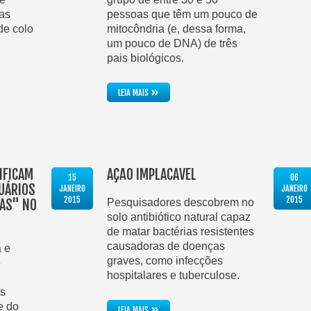
las
pessoas que têm um pouco de
de colo
mitocôndria (e, dessa forma,
um pouco de DNA) de três
pais biológicos.
»
LEIA MAIS
IFICAM
AÇÃO IMPLACÁVEL
15
06
UÁRIOS
JANEIRO
JANEIRO
2015
2015
DAS" NO
Pesquisadores descobrem no
solo antibiótico natural capaz
de matar bactérias resistentes
causadoras de doenças
 e
graves, como infecções
e
hospitalares e tuberculose.
ns
e do
»
LEIA MAIS