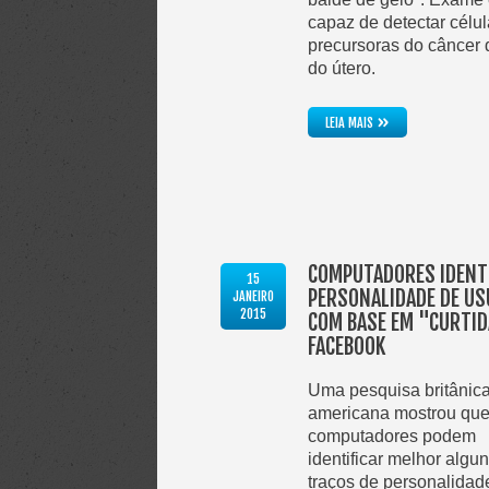
capaz de detectar célu
precursoras do câncer 
do útero.
»
LEIA MAIS
COMPUTADORES IDENT
15
PERSONALIDADE DE US
JANEIRO
2015
COM BASE EM "CURTI
FACEBOOK
Uma pesquisa britânica
americana mostrou qu
computadores podem
identificar melhor algu
traços de personalidad