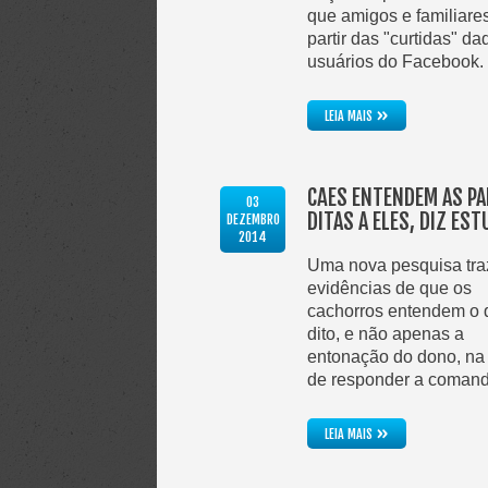
que amigos e familiare
partir das "curtidas" da
usuários do Facebook.
»
LEIA MAIS
CÃES ENTENDEM AS P
03
DITAS A ELES, DIZ ES
DEZEMBRO
2014
Uma nova pesquisa tra
evidências de que os
cachorros entendem o 
dito, e não apenas a
entonação do dono, na
de responder a coman
»
LEIA MAIS