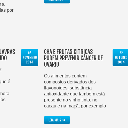
s a
das por
ALAVRAS
CHÁ E FRUTAS CÍTRICAS
05
22
TUDO
PODEM PREVENIR CÂNCER DE
NOVEMBRO
OUTUBRO
2014
2014
OVÁRIO
z
Os alimentos contêm
que é
compostos derivados dos
flavonoides, substância
 hora
antioxidante que também está
dos
presente no vinho tinto, no
cacau e na maçã, por exemplo
»
LEIA MAIS