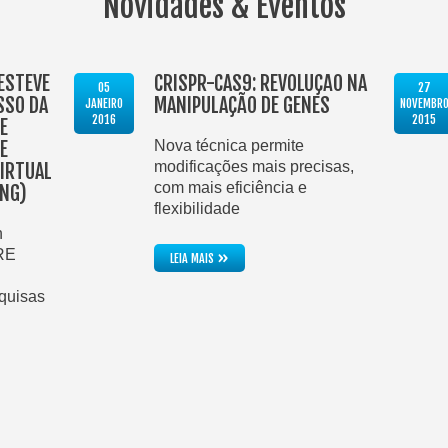
Novidades & Eventos
 ESTEVE
CRISPR-CAS9: REVOLUÇÃO NA
05
27
SSO DA
MANIPULAÇÃO DE GENES
JANEIRO
NOVEMBR
2016
2015
E
E
Nova técnica permite
modificações mais precisas,
VIRTUAL
com mais eficiência e
NG)
flexibilidade
h
RE
»
LEIA MAIS
quisas