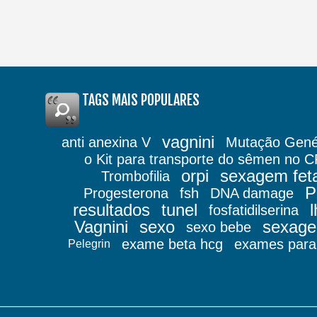
TAGS MAIS POPULARES
vagnini
anti anexina V
Mutação Gené
o Kit para transporte do sêmen no 
orpi
sexagem feta
Trombofilia
P
Progesterona
fsh
DNA damage
resultados
tunel
l
fosfatidilserina
Vagnini
sexo
sexag
sexo bebe
exame beta hcg
exames para 
Pelegrin