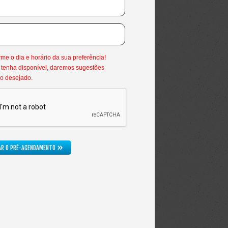
*Este não é um horário válido.
*Este campo é obrigatório.
rme o dia e horário da sua preferência!
tenha disponível, daremos sugestões
o desejado.
*Marque que você não é um robô.
»
TAR O PRÉ-AGENDAMENTO