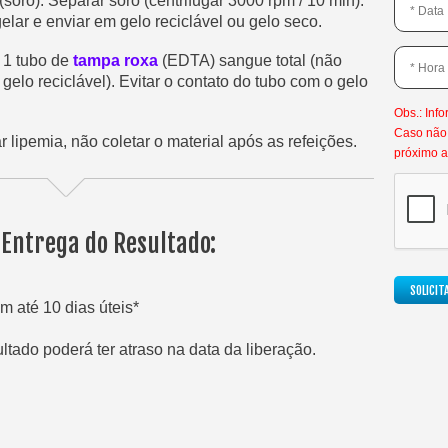
(soro). Separar soro (centrifugar 3000 rpm / 10 min).
gelar e enviar em gelo reciclável ou gelo seco.
r 1 tubo de
tampa roxa
(EDTA) sangue total (não
 gelo reciclável). Evitar o contato do tubo com o gelo
Obs.: Info
Caso não 
 lipemia, não coletar o material após as refeições.
próximo a
 Entrega do Resultado:
SOLICI
m até 10 dias úteis*
tado poderá ter atraso na data da liberação.