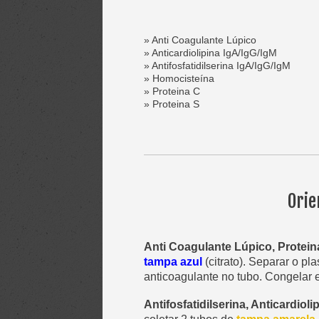
» Anti Coagulante Lúpico
» Anticardiolipina IgA/IgG/IgM
» Antifosfatidilserina IgA/IgG/IgM
» Homocisteína
» Proteina C
» Proteina S
Orie
Anti Coagulante Lúpico, Proteina
tampa azul
(citrato). Separar o pla
anticoagulante no tubo. Congelar 
Antifosfatidilserina, Anticardiol