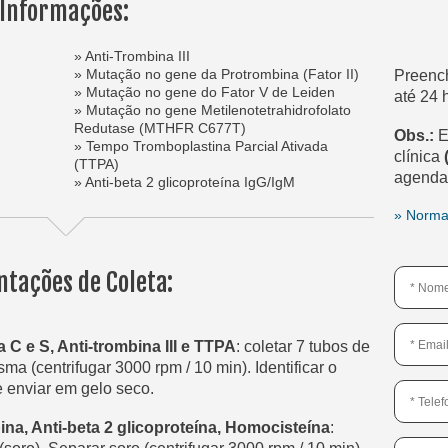
Informações:
» Anti-Trombina III
» Mutação no gene da Protrombina (Fator II)
Preenc
» Mutação no gene do Fator V de Leiden
até 24 
» Mutação no gene Metilenotetrahidrofolato
Redutase (MTHFR C677T)
Obs.:
E
» Tempo Tromboplastina Parcial Ativada
clínica
(TTPA)
agenda
» Anti-beta 2 glicoproteína IgG/IgM
» Norma
ntações de Coleta:
 C e S, Anti-trombina III e TTPA
: coletar 7 tubos de
sma (centrifugar 3000 rpm / 10 min). Identificar o
e enviar em gelo seco.
ipina, Anti-beta 2 glicoproteína, Homocisteína
: