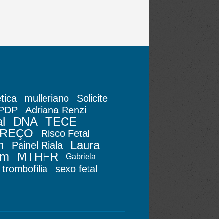
tica
mulleriano
Solicite
CPDP
Adriana Renzi
l
DNA
TECE
REÇO
Risco Fetal
h
Laura
Painel Riala
em
MTHFR
Gabriela
trombofilia
sexo fetal