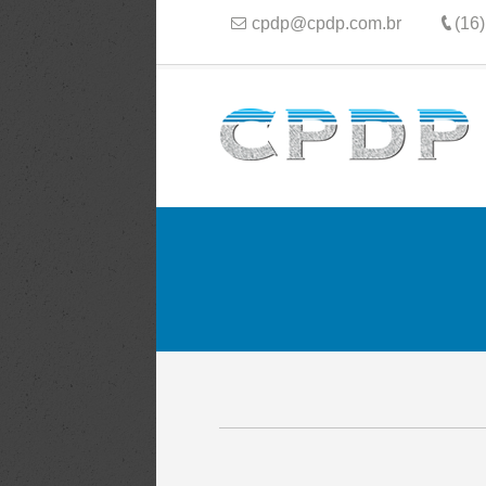
cpdp@cpdp.com.br
(16