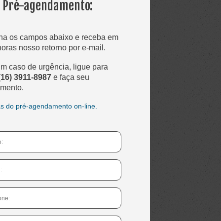
Pré-agendamento:
ha os campos abaixo e receba em
horas nosso retorno por e-mail.
m caso de urgência, ligue para
(16) 3911-8987
e faça seu
mento.
s do pré-agendamento on-line.
*Este não é um nome válido.
*Este campo é obrigatório.
*Este não é um e-mail válido.
*Este campo é obrigatório.
*Este não é um telefone válido.
*Este campo é obrigatório.
*Esta não é uma data válida.
*Este campo é obrigatório.