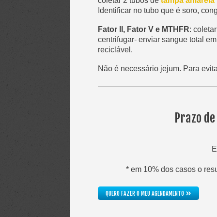
coletar 2 tubos de
tampa amarela
Identificar no tubo que é soro, con
Fator II, Fator V e MTHFR
: coleta
centrifugar- enviar sangue total em
reciclável.
Não é necessário jejum. Para evitar
Prazo de
E
* em 10% dos casos o resul
»
QUERO FAZER O MEU AGENDAMENTO